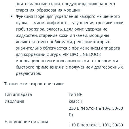
эпителиальные ткани, предупреждению раннего
старения, образования морщин.
Функция Isogei для укрепления каждого мышечного
пучка — мини- лифтинга — улучшения трофики кожи.
Избыток жира, вялость, целлюлит, удержание
жидкостей, старение кожи и тканей, морщины
являются теми проблемами, решение которых
значительно облегчается с применением аппарата
для коррекции фигуры VIP LIPO LINE DUO с
инновационными инновационными технологиями
быстрого применения и с получением долгосрочных
результатов.
Технические характеристики:
Тип аппарата
тип BF
Изоляция
класс I
230 В пер.тока ± 10%, 50/60
Гц
Напряжение питания
110 В пер.тока ± 10%, 50/60