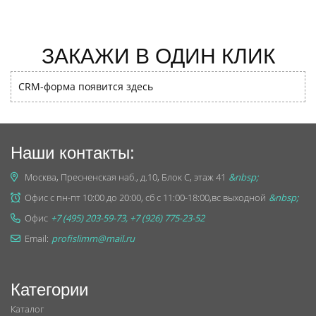
ЗАКАЖИ В ОДИН КЛИК
CRM-форма появится здесь
Наши контакты:
Москва, Пресненская наб., д.10, Блок С, этаж 41
&nbsp;
Офис с пн-пт 10:00 до 20:00, сб с 11:00-18:00,вс выходной
&nbsp;
Офис
+7 (495) 203-59-73, +7 (926) 775-23-52
Email:
profislimm@mail.ru
Категории
Каталог