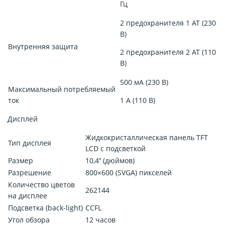
Гц
2 предохранителя 1 AT (230
В)
Внутренняя защита
2 предохранителя 2 AT (110
В)
500 мА (230 В)
Максимальный потребляемый
ток
1 A (110 В)
Дисплей
Жидкокристаллическая панель TFT
Тип дисплея
LCD с подсветкой
Размер
10,4’’ (дюймов)
Разрешение
800×600 (SVGA) пикселей
Количество цветов
262144
на дисплее
Подсветка (back-light)
CCFL
Угол обзора
12 часов