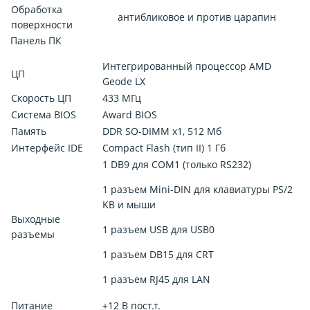
Обработка
антибликовое и против царапин
поверхности
Панель ПК
Интегрированный процессор AMD
ЦП
Geode LX
Скорость ЦП
433 МГц
Система BIOS
Award BIOS
Память
DDR SO-DIMM x1, 512 Mб
Интерфейс IDE
Compact Flash (тип II) 1 Гб
1 DB9 для COM1 (только RS232)
1 разъем Mini-DIN для клавиатуры PS/2
KB и мыши
Выходные
1 разъем USB для USB0
разъемы
1 разъем DB15 для CRT
1 разъем RJ45 для LAN
Питание
+12 В пост.т.