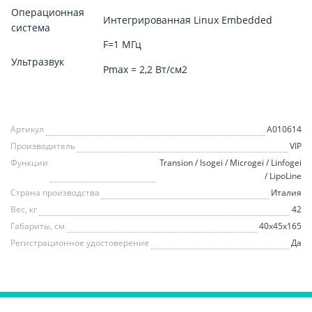
Операционная
Интегрированная Linux Embedded
система
F=1 MГц
Ультразвук
Pmax = 2,2 Вт/см2
Артикул
A010614
Производитель
VIP
Функции
Transion / Isogei / Microgei / Linfogei
/ LipoLine
Страна производства
Италия
Вес, кг
42
Габариты, см
40х45х165
Регистрационное удостоверение
Да