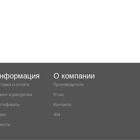
нформация
О компании
ставка и оплата
Производители
зинг и рассрочка
О нас
ртификаты
Контакты
део
404
вости