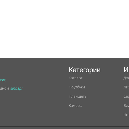
Категории
И
Каталог
До
sp;
Ноутбуки
Ли
ходной
&nbsp;
Планшеты
Се
Камеры
Ви
Но