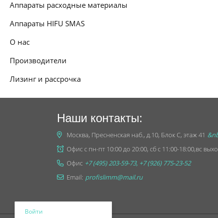
Аппараты расходные материалы
Аппараты HIFU SMAS
О нас
Производители
Лизинг и рассрочка
Наши контакты:
Москва, Пресненская наб., д.10, Блок С, этаж 41
&nb
Офис с пн-пт 10:00 до 20:00, сб с 11:00-18:00,вс вы
Офис
+7 (495) 203-59-73, +7 (926) 775-23-52
Email:
profislimm@mail.ru
Войти